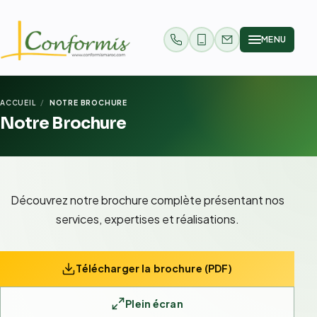
MENU
0663 44 31 17
05 22 24 07 12
contact@conform
ACCUEIL
NOTRE BROCHURE
Notre Brochure
Découvrez notre brochure complète présentant nos
services, expertises et réalisations.
Télécharger la brochure (PDF)
Plein écran